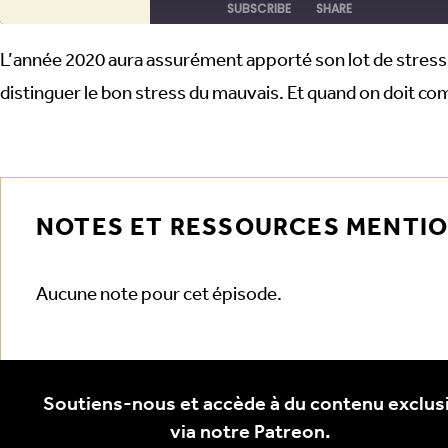
SUBSCRIBE
SHARE
L’année 2020 aura assurément apporté son lot de stress. A
SHARE
RSS FEED
distinguer le bon stress du mauvais. Et quand on doit 
LINK
EMBED
NOTES ET RESSOURCES MENTI
Aucune note pour cet épisode.
Soutiens-nous et accède à du contenu exclusi
via notre Patreon.