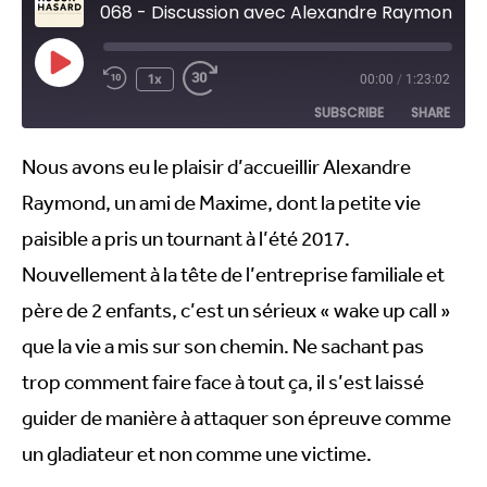
068 - Discussion avec Alexandre Raymond
1x
00:00
/
1:23:02
SUBSCRIBE
SHARE
Nous avons eu le plaisir d’accueillir Alexandre
SHARE
RSS FEED
Raymond, un ami de Maxime, dont la petite vie
LINK
paisible a pris un tournant à l’été 2017.
EMBED
Nouvellement à la tête de l’entreprise familiale et
père de 2 enfants, c’est un sérieux « wake up call »
que la vie a mis sur son chemin.
Ne sachant pas
trop comment faire face à tout ça, il s’est laissé
guider de manière à attaquer son épreuve comme
un gladiateur et non comme une victime.