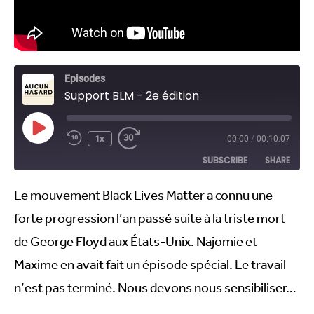
Episodes
Support BLM - 2e édition
1x
00:00
/
00:10:07
SUBSCRIBE
SHARE
Le mouvement Black Lives Matter a connu une
SHARE
RSS FEED
forte progression l’an passé suite à la triste mort
LINK
de George Floyd aux États-Unix. Najomie et
EMBED
Maxime en avait fait un épisode spécial. Le travail
n’est pas terminé. Nous devons nous sensibiliser…