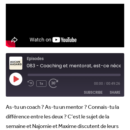
Episodes
083 - Coaching et mentorat, est-ce nécessaire ?
1x
00:00
/
00:49:26
SUBSCRIBE
SHARE
As-tu un coach ? As-tu un mentor ? Connais-tu la
SHARE
RSS FEED
différence entre les deux ? C’est le sujet de la
LINK
semaine et Najomie et Maxime discutent de leurs