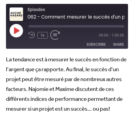
Episodes
062 - Comment mesurer le succès d'un projet
1x
00:00
/
1:00:58
SUBSCRIBE
SHARE
La tendance est à mesurer le succès en fonction de
SHARE
RSS FEED
l’argent que ça rapporte. Au final, le succès d’un
LINK
projet peut être mesuré par de nombreux autres
EMBED
facteurs. Najomie et Maxime discutent de ces
différents indices de performance permettant de
mesurer si un projet est un succès… ou pas!