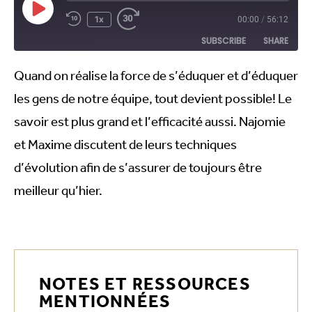
1x
00:00
/
56:12
SUBSCRIBE
SHARE
Quand on réalise la force de s’éduquer et d’éduquer
SHARE
RSS FEED
les gens de notre équipe, tout devient possible! Le
LINK
savoir est plus grand et l’efficacité aussi. Najomie
EMBED
et Maxime discutent de leurs techniques
d’évolution afin de s’assurer de toujours être
meilleur qu’hier.
NOTES ET RESSOURCES
MENTIONNÉES