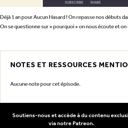
SUBSCRIBE
SHARE
Déjà 1 an pour Aucun Hasard ! On repasse nos débuts dans
SHARE
RSS FEED
On se questionne sur « pourquoi » on nous écoute et on 
LINK
EMBED
NOTES ET RESSOURCES MENTI
Aucune note pour cet épisode.
Soutiens-nous et accède à du contenu exclusi
via notre Patreon.