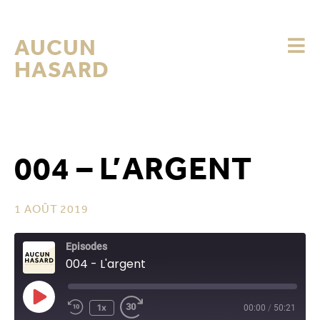
AUCUN
HASARD
004 – L’ARGENT
1 AOÛT 2019
Episodes
004 - L'argent
1x
00:00
/
50:21