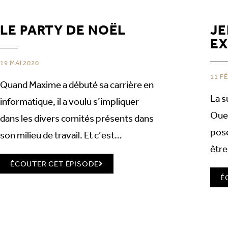
LE PARTY DE NOËL
JE
E
19 MAI 2020
11 F
Quand Maxime a débuté sa carrière en
La s
informatique, il a voulu s’impliquer
Ouel
dans les divers comités présents dans
pose
son milieu de travail. Et c’est…
êtr
ÉCOUTER CET ÉPISODE
É