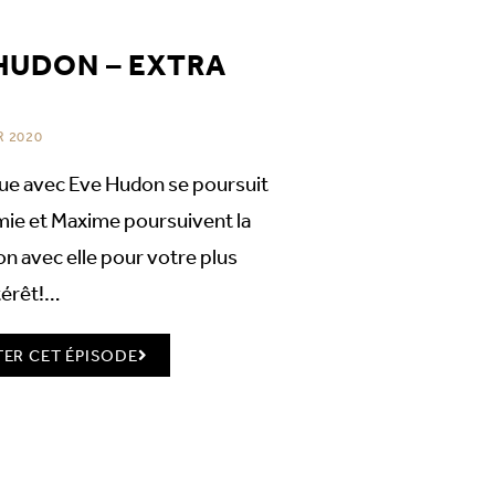
HUDON – EXTRA
R 2020
ue avec Eve Hudon se poursuit
omie et Maxime poursuivent la
on avec elle pour votre plus
térêt!…
ER CET ÉPISODE