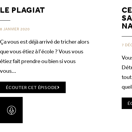
LE PLAGIAT
CE
SA
N
8 JANVIER 2020
Ça vous est déjà arrivé de tricher alors
7 DÉ
que vous étiez à l’école ? Vous vous
Vous
étiez fait prendre ou bien si vous
Dét
vous…
tout
que
ÉCOUTER CET ÉPISODE
É