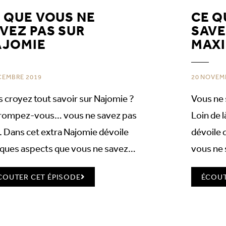
 QUE VOUS NE
CE Q
VEZ PAS SUR
SAVE
AJOMIE
MAX
CEMBRE 2019
20 NOVEM
 croyez tout savoir sur Najomie ?
Vous ne 
rompez-vous… vous ne savez pas
Loin de 
. Dans cet extra Najomie dévoile
dévoile 
lques aspects que vous ne savez…
vous ne
COUTER CET ÉPISODE
ÉCOUT