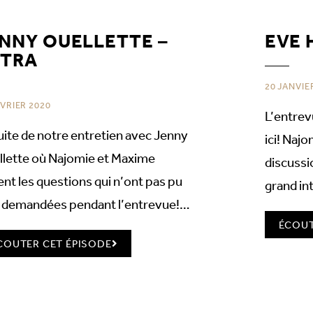
NNY OUELLETTE –
EVE 
XTRA
20 JANVIE
ÉVRIER 2020
L’entrev
uite de notre entretien avec Jenny
ici! Naj
lette où Najomie et Maxime
discussi
nt les questions qui n’ont pas pu
grand in
e demandées pendant l’entrevue!…
ÉCOUT
COUTER CET ÉPISODE